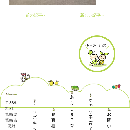
前の記事へ
新しい記事へ
あ
か
お
〒889-
キ
の
し
2151
ッ
う
食
ま
お
宮崎県
ズ
子
育
子
問
宮崎市
キ
育
推
育
い
熊野
ッ
て