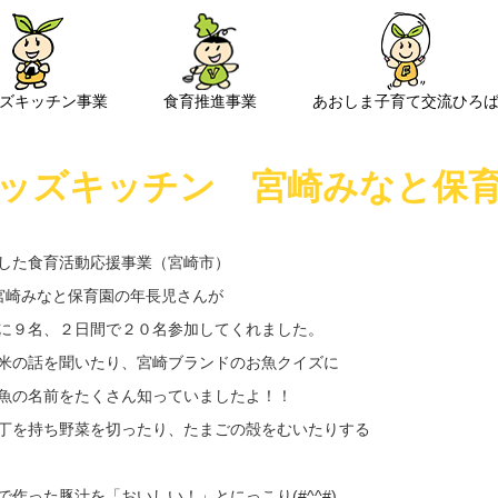
ズキッチン事業
食育推進事業
あおしま子育て交流ひろ
ッズキッチン 宮崎みなと保
した食育活動応援事業（宮崎市）
に宮崎みなと保育園の年長児さんが
に９名、２日間で２０名参加してくれました。
米の話を聞いたり、宮崎ブランドのお魚クイズに
魚の名前をたくさん知っていましたよ！！
丁を持ち野菜を切ったり、たまごの殻をむいたりする
作った豚汁を「おいしい！」とにっこり(#^^#)