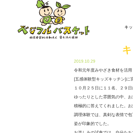
キッ
キ
2019.10.29
令和元年度みやざき食材を活用
[五感体験型キッズキッチン]
１０月２５日に１１名、２９日
ゆったりとした雰囲気の中、お
積極的に答えてくれました。お
調理体験では、真剣な表情で包
姿が印象的でした。
お楽しみの試食では、自分たちで