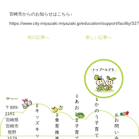
宮崎市からのお知らせはこちら↓
https://www.city.miyazaki.miyazaki.jp/education/support/facility/32
前の記事へ
新しい記事へ
あ
か
お
〒889-
キ
の
し
2151
ッ
う
食
ま
お
宮崎県
ズ
子
育
子
問
宮崎市
キ
育
推
育
い
熊野
ッ
て
進
て
合
1579