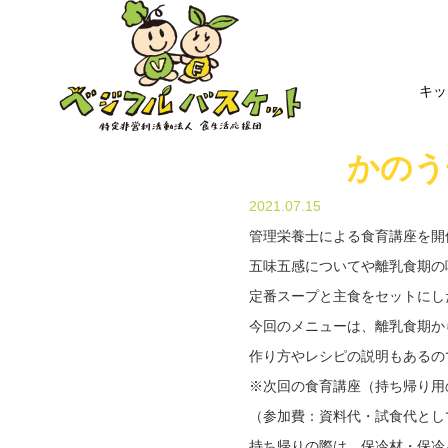
キッ
かのう
2021.07.15
管理栄養士による食育講座を開
五味五感についてや離乳食期の
定番スープと主食をセットにした
今回のメニューは、離乳食期か
作り方やレシピの説明もあるの
※次回の食育講座（持ち帰り用の
（参加費：資料代・試食代として
持ち帰りの際は、保冷材・保冷