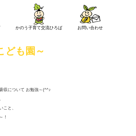
ば
かのう子育て交流ひろば
お問い合わせ
こども園～
について お勉強～(^^♪
。
いこと、
～！