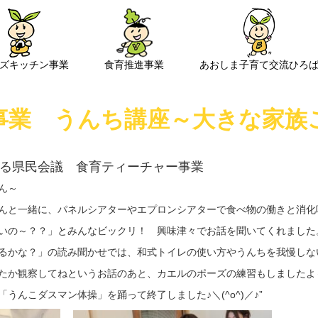
ズキッチン事業
食育推進事業
あおしま子育て交流ひろ
事業 うんち講座～大きな家族
る県民会議 食育ティーチャー事業
ん～
んと一緒に、パネルシアターやエプロンシアターで食べ物の働きと消化吸収
いの～？？」とみんなビックリ！ 興味津々でお話を聞いてくれました
るかな？」の読み聞かせでは、和式トイレの使い方やうんちを我慢しな
たか観察してねというお話のあと、カエルのポーズの練習もしましたよ
うんこダスマン体操」を踊って終了しました♪＼(^o^)／♪”