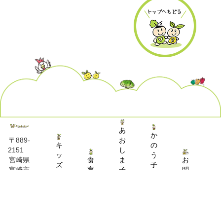
あ
か
お
〒889-
キ
の
し
2151
ッ
う
食
ま
お
宮崎県
ズ
子
育
子
問
宮崎市
キ
育
推
育
い
熊野
ッ
て
進
て
合
1579
チ
交
事
交
わ
090-
ン
流
業
流
せ
7207-
事
ひ
ひ
0831