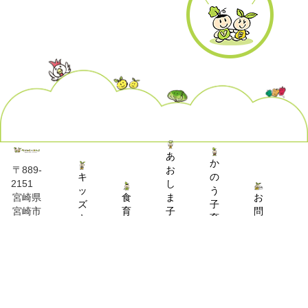
あ
か
お
〒889-
キ
の
し
2151
ッ
う
食
ま
お
宮崎県
ズ
子
育
子
問
宮崎市
キ
育
推
育
い
熊野
ッ
て
進
て
合
1579
チ
交
事
交
わ
090-
ン
流
業
流
せ
7207-
事
ひ
ひ
0831
業
ろ
ろ
ば
ば