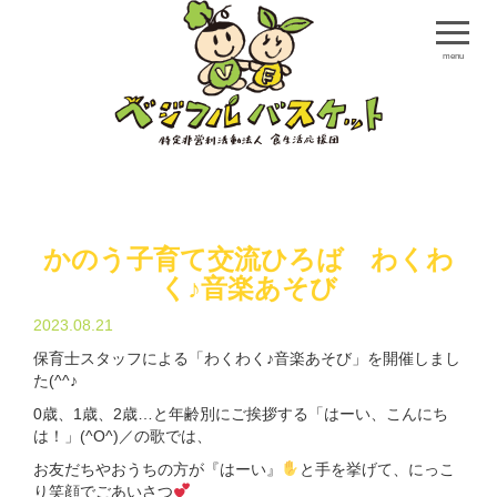
menu
かのう子育て交流ひろば わくわ
く♪音楽あそび
2023.08.21
保育士スタッフによる「わくわく♪音楽あそび」を開催しまし
た(^^♪
0歳、1歳、2歳…と年齢別にご挨拶する「はーい、こんにち
は！」(^O^)／の歌では、
お友だちやおうちの方が『はーい』
と手を挙げて、にっこ
り笑顔でごあいさつ