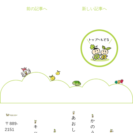
前の記事へ
新しい記事へ
あ
か
お
〒889-
キ
の
し
2151
ッ
う