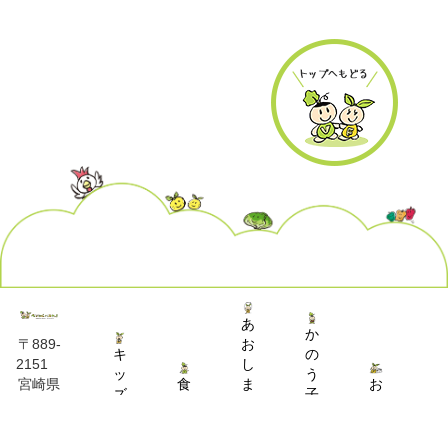
あ
か
お
〒889-
キ
の
し
2151
ッ
う
食
ま
お
宮崎県
ズ
子
育
子
問
宮崎市
キ
育
推
育
い
熊野
ッ
て
進
て
合
1579