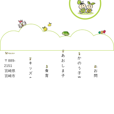
あ
か
お
〒889-
キ
の
し
2151
ッ
う
食
ま
お
宮崎県
ズ
子
育
子
問
宮崎市
キ
育
推
育
い
熊野
ッ
て
進
て
合
1579
チ
交
事
交
わ
090-
ン
流
業
流
せ
7207-
事
ひ
ひ
0831
業
ろ
ろ
ば
ば