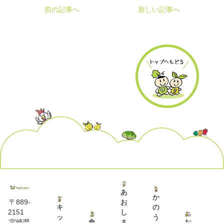
前の記事へ
新しい記事へ
あ
か
お
〒889-
キ
の
し
2151
ッ
う
食
ま
お
宮崎県