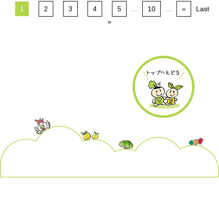
1
2
3
4
5
...
10
...
»
Last
»